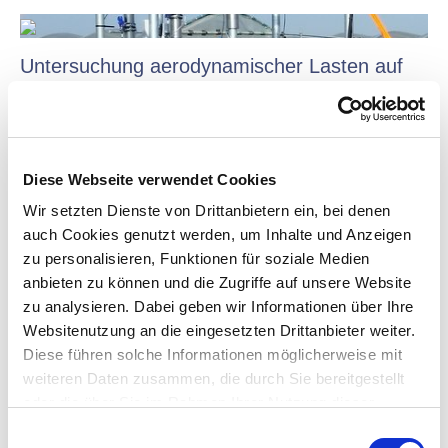
Untersuchung aerodynamischer Lasten auf
Gleisarbeiter durch Zugvorbeifahrten
Mit der Untersuchung aerodynamischer Lasten auf
Gleisarbeiter durch Zugvorbeifahrten wird ein laufendes
Projekt zur Arbeitssicherheit an Bahngleisen unterstützt.
Diese Webseite verwendet Cookies
Unter anderem soll die Frage beantwortet werden, ob die
Wir setzten Dienste von Drittanbietern ein, bei denen
bisher gültigen Sicherungsmaßnahmen zum Schutz der
auch Cookies genutzt werden, um Inhalte und Anzeigen
Gleisarbeitenden vor Zugfahrten ausreichend sind und
zu personalisieren, Funktionen für soziale Medien
wenn ja, ob dies immer noch gilt, wenn Züge mit höheren
anbieten zu können und die Zugriffe auf unsere Website
Geschwindigkeiten als bisher die Baustellen passieren.
zu analysieren. Dabei geben wir Informationen über Ihre
Websitenutzung an die eingesetzten Drittanbieter weiter.
Diese führen solche Informationen möglicherweise mit
Weiterlesen
weiteren Daten zusammen, die durch Sie bereitgestellt
oder die über Sie im Rahmen Ihrer Nutzung dieser
Dienste bereits gesammelt wurden. Für die Verwendung
E