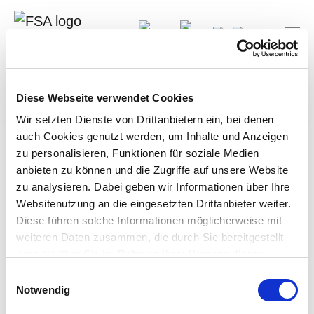
EN
Log-In
Suche
Sie sind hier:
Forschung
Psychologie der Arbeit und Gesundheit
Weitere Projekte im Bereich Psychologie der Arbeit und
Diese Webseite verwendet Cookies
Gesundheit
Wir setzten Dienste von Drittanbietern ein, bei denen
auch Cookies genutzt werden, um Inhalte und Anzeigen
Derzeit keine laufenden Projekte in
zu personalisieren, Funktionen für soziale Medien
diesem Forschungsbereich
anbieten zu können und die Zugriffe auf unsere Website
zu analysieren. Dabei geben wir Informationen über Ihre
Unter nachfolgendem Link erhalten Sie einen Überblick
Websitenutzung an die eingesetzten Drittanbieter weiter.
über unsere anderen Forschungsaktivitäten.
Diese führen solche Informationen möglicherweise mit
weiteren Daten zusammen, die durch Sie bereitgestellt
oder die über Sie im Rahmen Ihrer Nutzung dieser
Dienste bereits gesammelt wurden. Für die Verwendung
Laufende Projekte anderer Forschungsbereiche
E
solcher Dienste, die nicht der Herstellung der
Notwendig
i
Funktionalität dieser Webseite dienen, benötigen wir Ihre
n