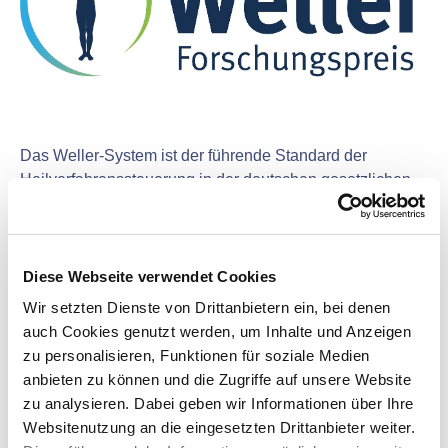
Das Weller-System ist der führende Standard der
Heilverfahrenssteuerung in der deutschen gesetzlichen
Unfallversicherung und darüber hinaus. Auf der
Grundlage regelmäßiger Datenanalysen und aktuellem
Expertenwissen liefert das Weller-System
Behandlungspläne und Prognosen zum Wiedereintritt der
Diese Webseite verwendet Cookies
Arbeitsfähigkeit nach Arbeitsunfällen. Beschrieben
Wir setzten Dienste von Drittanbietern ein, bei denen
werden Referenzmodelle des Fallverlaufs, die für
auch Cookies genutzt werden, um Inhalte und Anzeigen
Patienten, Ärzte, Therapeuten und Verwaltungen als
zu personalisieren, Funktionen für soziale Medien
gemeinsame Informationsgrundlage dienen.
anbieten zu können und die Zugriffe auf unsere Website
Kommunikation und Zusammenarbeit im Heilverfahren
zu analysieren. Dabei geben wir Informationen über Ihre
sollen damit gestärkt werden.
Websitenutzung an die eingesetzten Drittanbieter weiter.