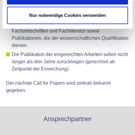
Heilverfahren und Fallverlauf in einzelnen
w
unfallmedizinischen Diagnosegruppen (Weller-
a
Schlüsseln) zu fördern.
Nur notwendige Cookies verwenden
h
In Betracht kommen Veröffentlichungen in
l
Fachzeitschriften und Fachliteratur sowie
Publikationen, die der wissenschaftlichen Qualifikation
dienen.
Die Publikation der eingereichten Arbeiten sollen nicht
länger als drei Jahre zurückliegen (gerechnet ab
Zeitpunkt der Einreichung).
Der nächste Call for Papers wird zeitnah bekannt
gegeben.
Ansprechpartner