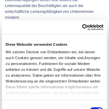
Lebensqualität der Beschäftigten als auch die
wirtschaftliche Leistungsfähigkeit von Unternehmen
mindern.
Dieser Forschungsbereich untersucht das
Zusammenspiel von Belastungen, Beanspruchungen und
Schädigungsmechanismen in unterschiedlichen Feldern
Diese Webseite verwendet Cookies
der Ergonomie:
Wir setzten Dienste von Drittanbietern ein, bei denen
auch Cookies genutzt werden, um Inhalte und Anzeigen
zu personalisieren, Funktionen für soziale Medien
anbieten zu können und die Zugriffe auf unsere Website
Lärmminderung und Raumakustik
zu analysieren. Dabei geben wir Informationen über Ihre
Websitenutzung an die eingesetzten Drittanbieter weiter.
Mensch-Maschine-Interaktion und
Diese führen solche Informationen möglicherweise mit
Human Factors
weiteren Daten zusammen, die durch Sie bereitgestellt
oder die über Sie im Rahmen Ihrer Nutzung dieser
Physische Ergonomie (physische und
Dienste bereits gesammelt wurden. Für die Verwendung
E