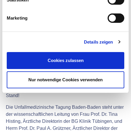
entsprechenden ICD-10 Codes zu generieren, um diese
i
dann als Input des Weller-Systems heranziehen zu
g
können. Prof. Marcus Hudec, Universität Wien,
Marketing
u
präsentiert seine Ergebnisse auf der Tagung in Baden-
n
Baden.
g
Weller-Handlungshilfe Psyche 2.0
Details zeigen
s
Nach umfangreichen Tests und Erprobungen mit Partnern
a
aus unterschiedlichen Bereichen der Unfallversicherung
u
Cookies zulassen
steht unser Weller-Tool „Handlungshilfe Psyche“ nun in
s
der Version 2.0 zur Verfügung. Handhabung und
w
Anwendungsmöglichkeiten des Tools werden erläutert.
a
Nur notwendige Cookies verwenden
h
Wir freuen uns auf zahlreiche Besuche an unserem
l
Stand!
Die Unfallmedizinische Tagung Baden-Baden steht unter
der wissenschaftlichen Leitung von Frau Prof. Dr. Tina
Histing, Ärztliche Direktorin der BG Klinik Tübingen, und
Herrn Prof. Dr. Paul A. Grützner, Ärztlicher Direktor der